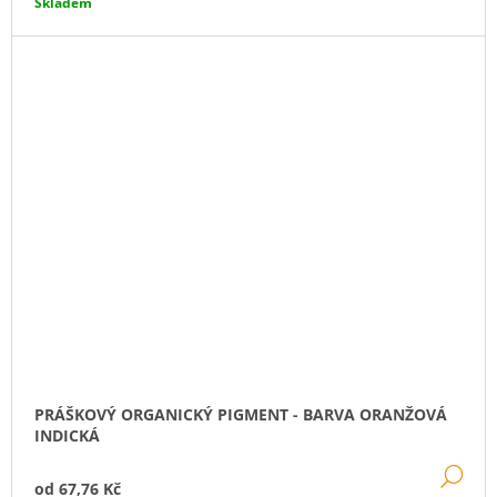
Skladem
PRÁŠKOVÝ ORGANICKÝ PIGMENT - BARVA ORANŽOVÁ
INDICKÁ
DE
od
67,76 Kč