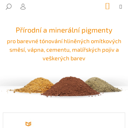
K
Přejít
NÁKUP
M
HLEDAT
na
KOŠÍK
O
PŘIHLÁŠENÍ
ZPĚT
ZPĚT
obsah
Š
Í
Přírodní a minerální pigmenty
C
K
O
pro barevné tónování hliněných omítkových
P
směsí, vápna, cementu, malířských pojiv a
O
veškerých barev
T
Ř
E
B
U
J
E
T
E
N