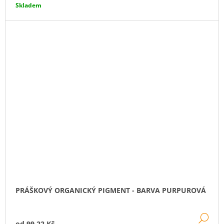
Skladem
PRÁŠKOVÝ ORGANICKÝ PIGMENT - BARVA PURPUROVÁ
DE
od
99,22 Kč