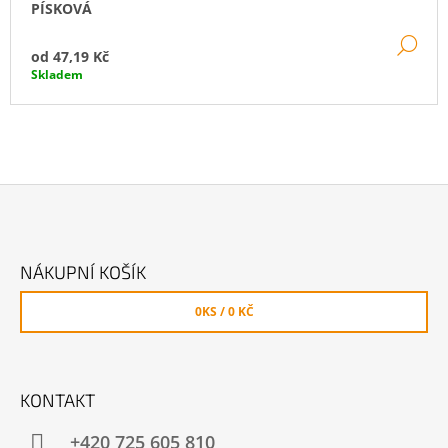
PÍSKOVÁ
DE
od
47,19 Kč
Skladem
Z
Á
NÁKUPNÍ KOŠÍK
P
A
0
KS /
0 KČ
T
Í
KONTAKT
+420 725 605 810