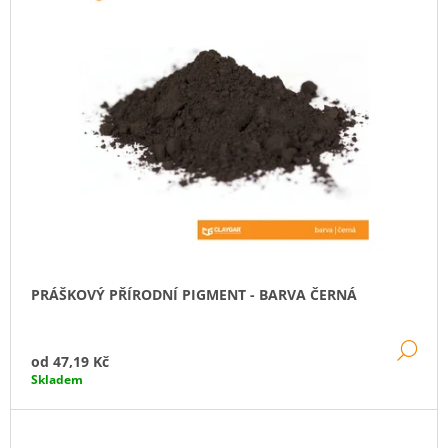
J
E
M
E
PRÁŠKOVÝ
PŘÍRODNÍ
PIGMENT
-
BARVA
CIHLOVÁ
47,19
Kč
PRÁŠKOVÝ PŘÍRODNÍ PIGMENT - BARVA ČERNÁ
DE
od
47,19 Kč
Skladem