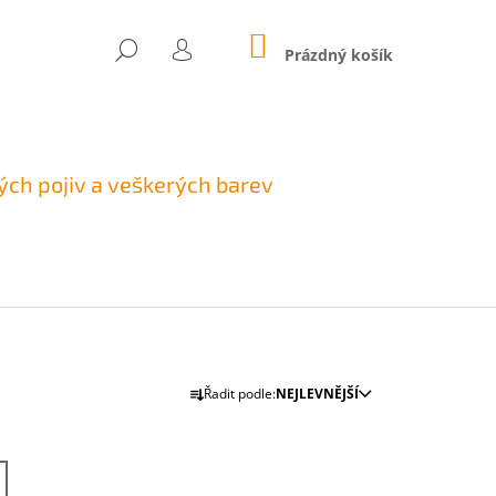
NÁKUPNÍ
HLEDAT
KOŠÍK
Prázdný košík
PŘIHLÁŠENÍ
ch pojiv a veškerých barev
Ř
Řadit podle:
NEJLEVNĚJŠÍ
A
Následující
Z
E
NICKÝ PIGMENT -