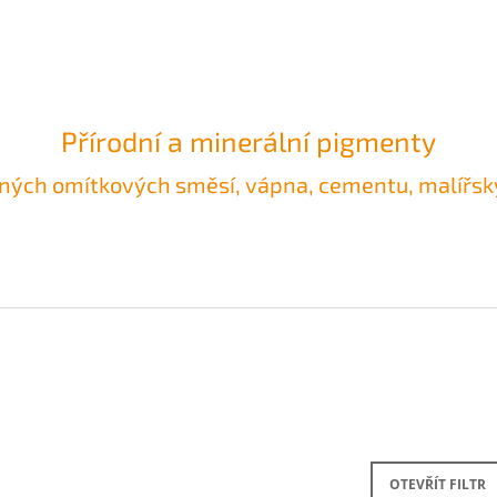
CO POTŘEBUJETE NAJÍT?
Přírodní a minerální pigmenty
ěných omítkových směsí, vápna, cementu, malířský
HLEDAT
DOPORUČUJEME
PRÁŠKOVÝ PŘÍRODNÍ PIGMENT - BARVA
PRÁŠKOVÝ ORGA
OTEVŘÍT FILTR