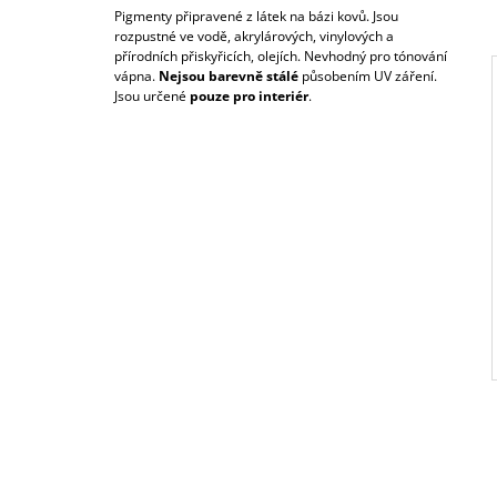
CIHLOVÁ
Pigmenty připravené z látek na bázi kovů. Jsou
47,19 Kč
rozpustné ve vodě, akrylárových, vinylových a
přírodních přiskyřicích, olejích. Nevhodný pro tónování
vápna.
Nejsou barevně stálé
působením UV záření.
Jsou určené
pouze pro interiér
.
I