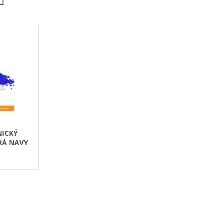
N
Á
Í
P
R
O
D
U
K
T
Ů
ICKÝ
RÁ NAVY