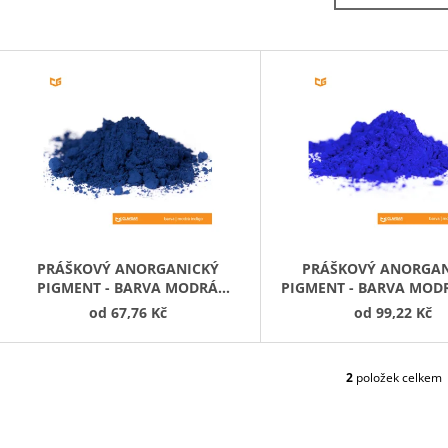
ČERNÁ
BARVA ČERVEN
47,19 Kč
67,76 Kč
V
Ý
P
S
P
R
O
D
PRÁŠKOVÝ ANORGANICKÝ
PRÁŠKOVÝ ANORGAN
PIGMENT - BARVA MODRÁ
PIGMENT - BARVA MOD
U
INDIGO
od
67,76 Kč
od
99,22 Kč
K
T
Ů
2
položek celkem
O
V
L
Á